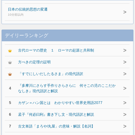
日本の伝統的思想の変遷
>
10分前以内
デイリーランキング
>
古代ローマの歴史 １ ローマの起源と共和制
>
方べきの定理の証明
>
「すでにしいだしたるさま」の現代語訳
『多摩川にさらす手作りさらさらに 何そこの児のここだか
>
4
なしき』現代語訳と解説
>
5
カザン＝ハン国とは わかりやすい世界史用語2077
>
6
孟子『何必曰利』書き下し文・現代語訳と解説
>
7
古文単語「まろや/丸屋」の意味・解説【名詞】