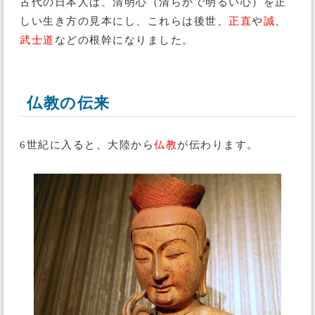
古代の日本人は、清明心（清らかで明るい心）を正
しい生き方の見本にし、これらは後世、
正直
や
誠
、
武士道
などの根幹になりました。
仏教の伝来
6世紀に入ると、大陸から
仏教
が伝わります。