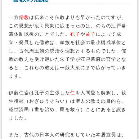
一方
儒教
は伝来こそ仏教よりも早かったのですが、
この思想が広く民衆に広まったのは、のちの江戸幕
藩体制以後のことでした。
孔子
や
孟子
によって成
立・発展した儒教は、家族を社会の最小構成単位と
し、古代周王朝の統治を理想とするものでした。儒
教の教えを受け継いだ朱子学が江戸幕府の官学とな
ると、これらの教えは一般大衆にまで広がっていき
ます。
伊藤仁斎は孔子の主張した
仁
を人間愛と解釈し、荻
生徂徠（おぎゅうそらい）は聖人の教えの目的を、
経世済民（世を治め、民を救う）ことにあると説き
ました。
また、古代の日本人の研究をしていた本居宣長は、