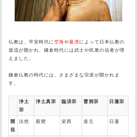
仏教は、平安時代に
空海
や
最澄
によって日本仏教の
源流が開かれ、鎌倉時代には武士や民衆の信者が増
えました。
鎌倉仏教の時代には、さまざまな宗派が開かれま
す。
浄土
浄土真宗
臨済宗
曹洞宗
日蓮宗
宗
開
法然
親鸞
栄西
道元
日蓮
祖