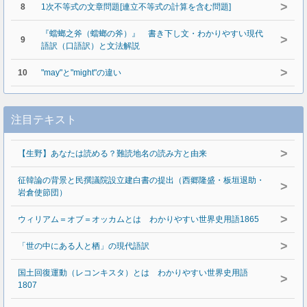
>
8
1次不等式の文章問題[連立不等式の計算を含む問題]
『蟷螂之斧（蟷螂の斧）』 書き下し文・わかりやすい現代
>
9
語訳（口語訳）と文法解説
>
10
"may"と"might"の違い
注目テキスト
>
【生野】あなたは読める？難読地名の読み方と由来
征韓論の背景と民撰議院設立建白書の提出（西郷隆盛・板垣退助・
>
岩倉使節団）
>
ウィリアム＝オブ＝オッカムとは わかりやすい世界史用語1865
>
「世の中にある人と栖」の現代語訳
国土回復運動（レコンキスタ）とは わかりやすい世界史用語
>
1807