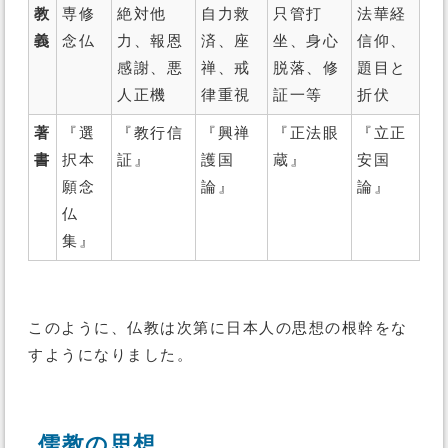
教
専修
絶対他
自力救
只管打
法華経
義
念仏
力、報恩
済、座
坐、身心
信仰、
感謝、悪
禅、戒
脱落、修
題目と
人正機
律重視
証一等
折伏
著
『選
『教行信
『興禅
『正法眼
『立正
書
択本
証』
護国
蔵』
安国
願念
論』
論』
仏
集』
このように、仏教は次第に日本人の思想の根幹をな
すようになりました。
儒教の思想