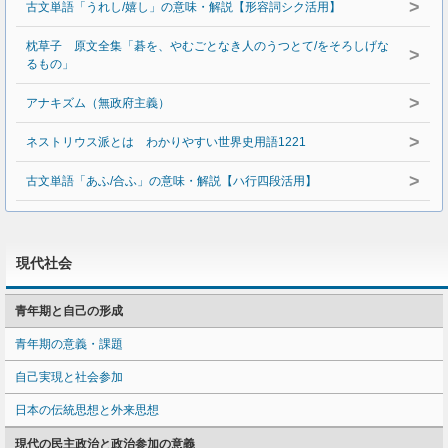
>
古文単語「うれし/嬉し」の意味・解説【形容詞シク活用】
枕草子 原文全集「碁を、やむごとなき人のうつとて/をそろしげな
>
るもの」
>
アナキズム（無政府主義）
>
ネストリウス派とは わかりやすい世界史用語1221
>
古文単語「あふ/合ふ」の意味・解説【ハ行四段活用】
現代社会
青年期と自己の形成
青年期の意義・課題
自己実現と社会参加
日本の伝統思想と外来思想
現代の民主政治と政治参加の意義