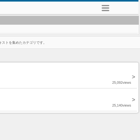
キストを集めたカテゴリです。
>
25,092views
>
25,140views