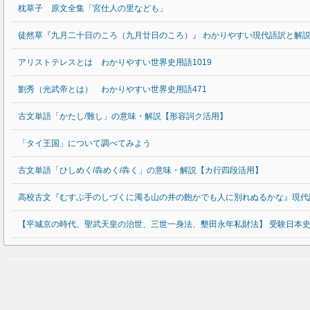
枕草子 原文全集「宮仕人の里なども」
徒然草『九月二十日のころ（九月廿日のころ）』 わかりやすい現代語訳と解
アリストテレスとは わかりやすい世界史用語1019
劉秀（光武帝とは） わかりやすい世界史用語471
古文単語「かたし/難し」の意味・解説【形容詞ク活用】
「タイ王国」について調べてみよう
古文単語「ひしめく/犇めく/犇く」の意味・解説【カ行四段活用】
高校古文『むすぶ手のしづくに濁る山の井の飽かでも人に別れぬるかな』現代
【平城京の時代、聖武天皇の治世、三世一身法、墾田永年私財法】 受験日本史ま