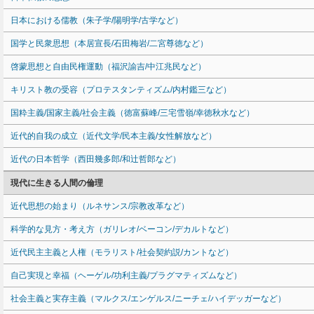
日本における儒教（朱子学/陽明学/古学など）
国学と民衆思想（本居宣長/石田梅岩/二宮尊徳など）
啓蒙思想と自由民権運動（福沢諭吉/中江兆民など）
キリスト教の受容（プロテスタンティズム/内村鑑三など）
国粋主義/国家主義/社会主義（徳富蘇峰/三宅雪嶺/幸徳秋水など）
近代的自我の成立（近代文学/民本主義/女性解放など）
近代の日本哲学（西田幾多郎/和辻哲郎など）
現代に生きる人間の倫理
近代思想の始まり（ルネサンス/宗教改革など）
科学的な見方・考え方（ガリレオ/ベーコン/デカルトなど）
近代民主主義と人権（モラリスト/社会契約説/カントなど）
自己実現と幸福（ヘーゲル/功利主義/プラグマティズムなど）
社会主義と実存主義（マルクス/エンゲルス/ニーチェ/ハイデッガーなど）