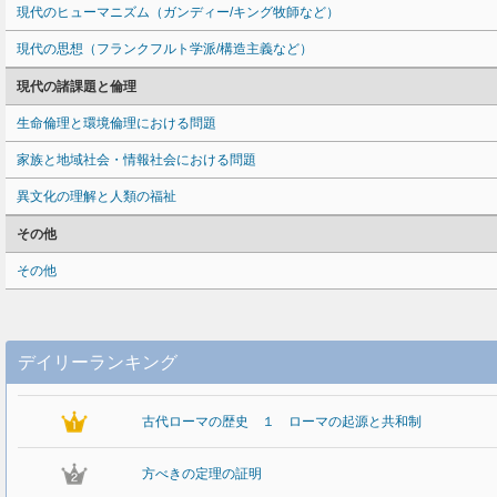
現代のヒューマニズム（ガンディー/キング牧師など）
現代の思想（フランクフルト学派/構造主義など）
現代の諸課題と倫理
生命倫理と環境倫理における問題
家族と地域社会・情報社会における問題
異文化の理解と人類の福祉
その他
その他
デイリーランキング
古代ローマの歴史 １ ローマの起源と共和制
方べきの定理の証明