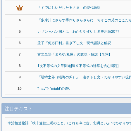
「すでにしいだしたるさま」の現代語訳
4
『多摩川にさらす手作りさらさらに 何そこの児のここだ
5
カザン＝ハン国とは わかりやすい世界史用語2077
6
孟子『何必曰利』書き下し文・現代語訳と解説
7
古文単語「まろや/丸屋」の意味・解説【名詞】
8
1次不等式の文章問題[連立不等式の計算を含む問題]
9
『蟷螂之斧（蟷螂の斧）』 書き下し文・わかりやすい現
10
"may"と"might"の違い
注目テキスト
宇治拾遺物語『検非違使忠明のこと』(これも今は昔、忠明といふ〜)わかりや