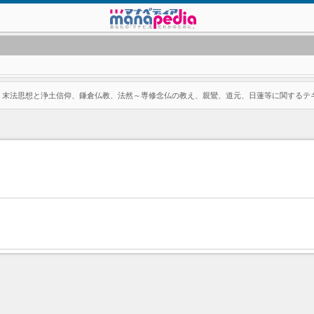
、末法思想と浄土信仰、鎌倉仏教、法然～専修念仏の教え、親鸞、道元、日蓮等に関するテ