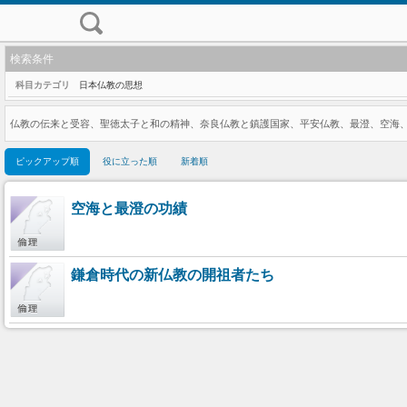
検索条件
科目カテゴリ
日本仏教の思想
仏教の伝来と受容、聖徳太子と和の精神、奈良仏教と鎮護国家、平安仏教、最澄、空海
ピックアップ順
役に立った順
新着順
空海と最澄の功績
鎌倉時代の新仏教の開祖者たち