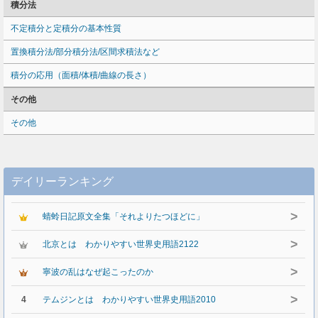
積分法
不定積分と定積分の基本性質
置換積分法/部分積分法/区間求積法など
積分の応用（面積/体積/曲線の長さ）
その他
その他
デイリーランキング
>
蜻蛉日記原文全集「それよりたつほどに」
>
北京とは わかりやすい世界史用語2122
>
寧波の乱はなぜ起こったのか
>
4
テムジンとは わかりやすい世界史用語2010