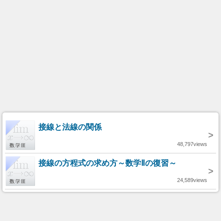
接線と法線の関係
>
48,797views
接線の方程式の求め方～数学Ⅱの復習～
>
24,589views