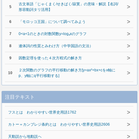
古文単語「じゃくまく/せきばく/寂寞」の意味・解説【名詞/
>
5
形容動詞タリ活用】
>
6
「モロッコ王国」について調べてみよう
>
7
0<a<1のときの対数関数y=logₐxのグラフ
>
8
連体詞の性質とみわけ方（中学国語の文法）
>
9
因数定理を使った４次方程式の解き方
２次関数のグラフの平行移動の解き方[y=ax²+bx+cをx軸に
>
10
p、y軸にq平行移動する]
注目テキスト
>
フスとは わかりやすい世界史用語1762
>
カトー＝カンブレジ条約とは わかりやすい世界史用語2606
>
天動説から地動説へ