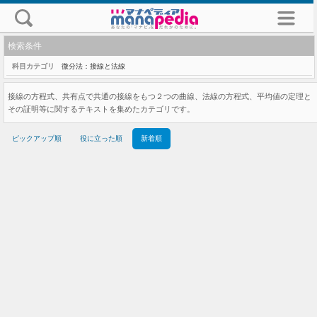
検索条件
科目カテゴリ
微分法：接線と法線
接線の方程式、共有点で共通の接線をもつ２つの曲線、法線の方程式、平均値の定理と
その証明等に関するテキストを集めたカテゴリです。
ピックアップ順
役に立った順
新着順