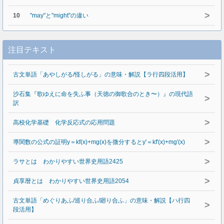
>
10
"may"と"might"の違い
注目テキスト
>
古文単語「あやしがる/怪しがる」の意味・解説【ラ行四段活用】
沙石集『歌ゆえに命を失ふ事（天徳の御歌合のとき〜）』の現代語
>
訳
>
高校化学基礎 化学反応式の応用問題
>
導関数の公式の証明y＝kf(x)+mg(x)を微分するとy'＝kf'(x)+mg'(x)
>
ラサとは わかりやすい世界史用語2425
>
貞享暦とは わかりやすい世界史用語2054
古文単語「めぐりあふ/巡り合ふ/廻り合ふ」の意味・解説【ハ行四
>
段活用】