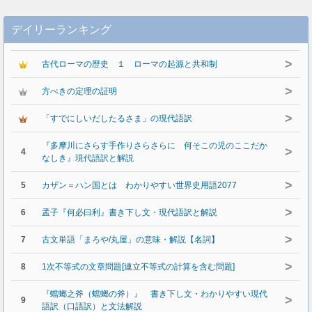
デイリーランキング
>
古代ローマの歴史 １ ローマの起源と共和制
>
方べきの定理の証明
>
「すでにしいだしたるさま」の現代語訳
『多摩川にさらす手作りさらさらに 何そこの児のここだか
>
4
なしき』現代語訳と解説
>
5
カザン＝ハン国とは わかりやすい世界史用語2077
>
6
孟子『何必曰利』書き下し文・現代語訳と解説
>
7
古文単語「まろや/丸屋」の意味・解説【名詞】
>
8
1次不等式の文章問題[連立不等式の計算を含む問題]
『蟷螂之斧（蟷螂の斧）』 書き下し文・わかりやすい現代
>
9
語訳（口語訳）と文法解説