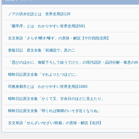
ノアの洪水伝説とは 世界史用語126
「蘭亭序」とは わかりやすい世界史用語591
古文単語「さらす/晒す/曝す」の意味・解説【サ行四段活用】
更級日記 原文全集「初瀬詣で」其の二
「思ひのほかに、御髪下ろして給うてけり」の現代語訳・品詞分解・敬意の向
蜻蛉日記原文全集「それよりたつほどに」
司教座都市とは わかりやすい世界史用語1660
蜻蛉日記原文全集「かくて又、廿余日のほどに見えたり」
蜻蛉日記原文全集「明くれば御禊のいそぎ近くなりぬ」
古文単語「せんざい/せざい/前栽」の意味・解説【名詞】