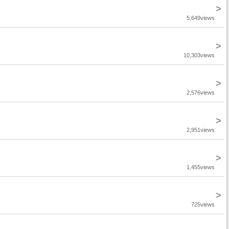
>
5,649views
>
10,303views
>
2,576views
>
2,951views
>
1,455views
>
725views