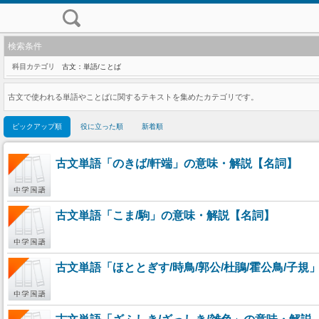
検索条件
科目カテゴリ
古文：単語/ことば
古文で使われる単語やことばに関するテキストを集めたカテゴリです。
ピックアップ順
役に立った順
新着順
古文単語「のきば/軒端」の意味・解説【名詞】
古文単語「こま/駒」の意味・解説【名詞】
古文単語「ほととぎす/時鳥/郭公/杜鵑/霍公鳥/子