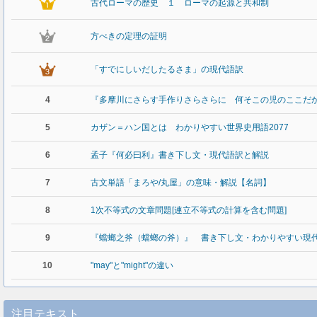
古代ローマの歴史 １ ローマの起源と共和制
方べきの定理の証明
「すでにしいだしたるさま」の現代語訳
4
『多摩川にさらす手作りさらさらに 何そこの児のここだ
5
カザン＝ハン国とは わかりやすい世界史用語2077
6
孟子『何必曰利』書き下し文・現代語訳と解説
7
古文単語「まろや/丸屋」の意味・解説【名詞】
8
1次不等式の文章問題[連立不等式の計算を含む問題]
9
『蟷螂之斧（蟷螂の斧）』 書き下し文・わかりやすい現
10
"may"と"might"の違い
注目テキスト