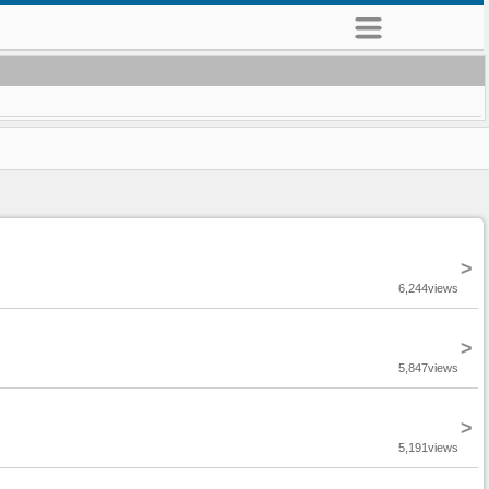
>
6,244views
>
5,847views
>
5,191views