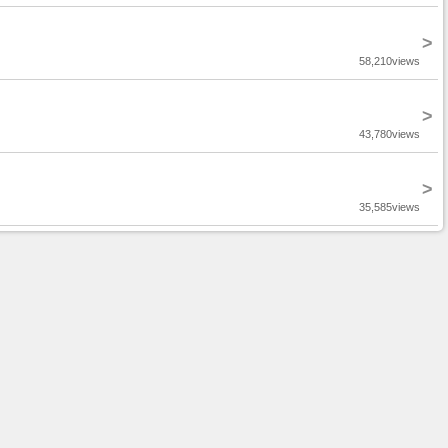
>
58,210views
>
43,780views
>
35,585views