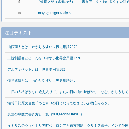
9
『蟷螂之斧（蟷螂の斧）』 書き下し文・わかりやすい現
10
"may"と"might"の違い
注目テキスト
山西商人とは わかりやすい世界史用語2171
二院制議会とは わかりやすい世界史用語1776
アルファベットとは 世界史用語182
債務奴隷とは わかりやすい世界史用語947
「日の入相ばかりに絶え入りて、またの日の戌の時ばかりになむ、からうじて
蜻蛉日記原文全集「つごもりの日になりてなまといふ物心みるを」
英語の序数の書き方と一覧（first,second,third...）
イギリスのヴィクトリア時代、ロシアと東方問題（クリミア戦争、インド帝国