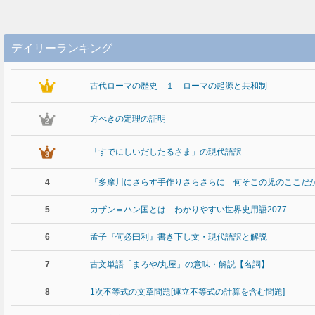
デイリーランキング
古代ローマの歴史 １ ローマの起源と共和制
方べきの定理の証明
「すでにしいだしたるさま」の現代語訳
4
『多摩川にさらす手作りさらさらに 何そこの児のここだ
5
カザン＝ハン国とは わかりやすい世界史用語2077
6
孟子『何必曰利』書き下し文・現代語訳と解説
7
古文単語「まろや/丸屋」の意味・解説【名詞】
8
1次不等式の文章問題[連立不等式の計算を含む問題]