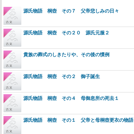
源氏物語 桐壺 その７ 父帝悲しみの日々
源氏物語 桐壺 その２０ 源氏元服２
貴族の葬式のしきたりや、その後の慣例
源氏物語 桐壺 その２ 御子誕生
源氏物語 桐壺 その４ 母御息所の死去１
源氏物語 桐壺 その１ 父帝と母桐壺更衣の物語