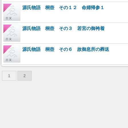
源氏物語 桐壺 その１２ 命婦帰参１
源氏物語 桐壺 その３ 若宮の御袴着
源氏物語 桐壺 その６ 故御息所の葬送
1
2