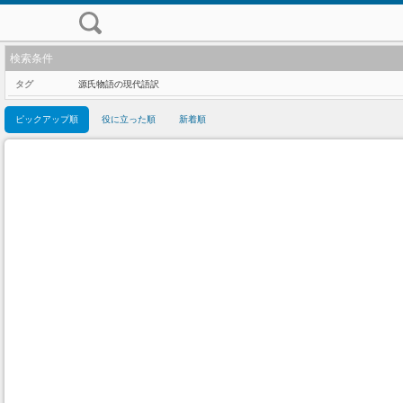
検索条件
タグ
源氏物語の現代語訳
ピックアップ順
役に立った順
新着順