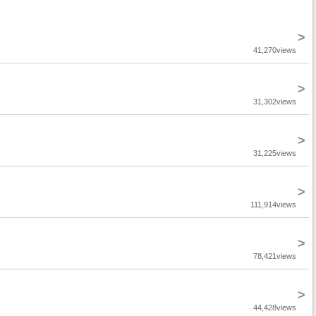
>
41,270views
>
31,302views
>
31,225views
>
111,914views
>
78,421views
>
44,428views