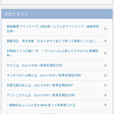
注目テキスト
高校物理 アイソトープ（同位体）とラジオアイソトープ（放射性同
>
位体）
>
更級日記 原文全集「さるべきやうありて秋ごろ和泉にくだるに」
19世紀ドイツの統一 ① ～ヴィルヘルム1世とビスマルクと普墺戦
>
争～
>
ロマとは わかりやすい世界史用語1751
>
マンサブダール制とは わかりやすい世界史用語2366
>
呉楚七国の乱とは わかりやすい世界史用語447
>
アントニウスとは わかりやすい世界史用語1100
>
一般動詞をふくんだ文をwillを使って未来形にする