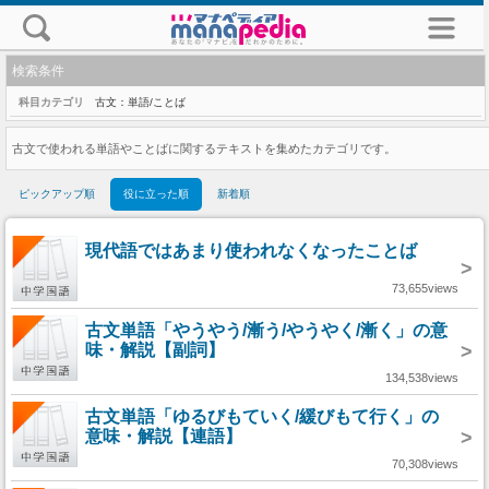
検索条件
科目カテゴリ
古文：単語/ことば
古文で使われる単語やことばに関するテキストを集めたカテゴリです。
ピックアップ順
役に立った順
新着順
現代語ではあまり使われなくなったことば
>
73,655views
古文単語「やうやう/漸う/やうやく/漸く」の意
味・解説【副詞】
>
134,538views
古文単語「ゆるびもていく/緩びもて行く」の
意味・解説【連語】
>
70,308views