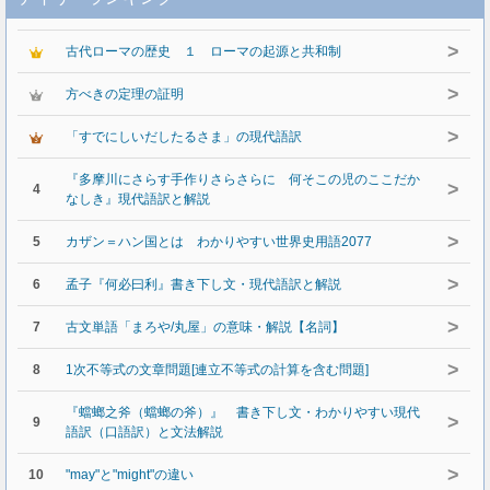
>
古代ローマの歴史 １ ローマの起源と共和制
>
方べきの定理の証明
>
「すでにしいだしたるさま」の現代語訳
『多摩川にさらす手作りさらさらに 何そこの児のここだか
>
4
なしき』現代語訳と解説
>
5
カザン＝ハン国とは わかりやすい世界史用語2077
>
6
孟子『何必曰利』書き下し文・現代語訳と解説
>
7
古文単語「まろや/丸屋」の意味・解説【名詞】
>
8
1次不等式の文章問題[連立不等式の計算を含む問題]
『蟷螂之斧（蟷螂の斧）』 書き下し文・わかりやすい現代
>
9
語訳（口語訳）と文法解説
>
10
"may"と"might"の違い