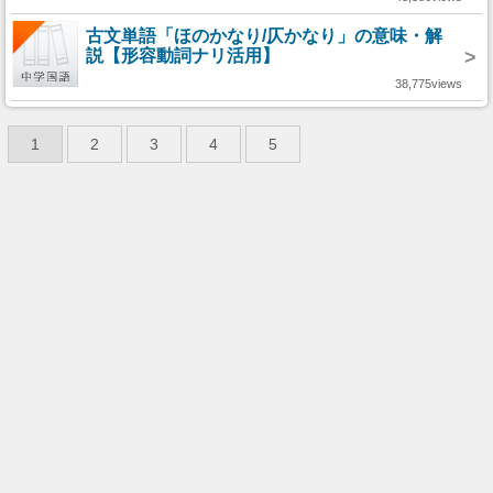
古文単語「ほのかなり/仄かなり」の意味・解
説【形容動詞ナリ活用】
>
38,775views
1
2
3
4
5