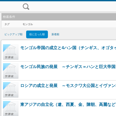
検索条件
タグ
モンゴル
ピックアップ順
役に立った順
新着順
モンゴル帝国の成立と4ハン国（チンギス、オゴタ
モンゴル民族の発展 ～チンギス＝ハンと巨大帝国
ロシアの成立と発展 ～モスクワ大公国とイヴァ
東アジアの自立化（遼、西夏、金、陳朝、高麗など