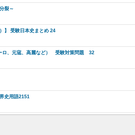
分裂～
】 受験日本史まとめ 24
ーロ、元寇、高麗など） 受験対策問題 32
史用語2151