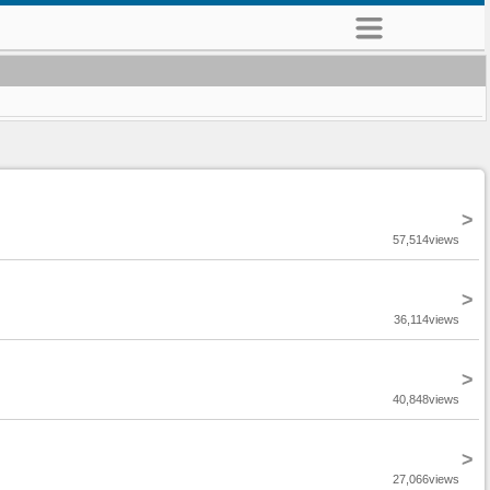
>
57,514views
>
36,114views
>
40,848views
>
27,066views