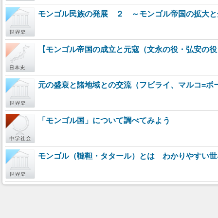
モンゴル民族の発展 ２ ～モンゴル帝国の拡大と
【モンゴル帝国の成立と元寇（文永の役・弘安の役）
元の盛衰と諸地域との交流（フビライ、マルコ=ポ
「モンゴル国」について調べてみよう
モンゴル（韃靼・タタール）とは わかりやすい世界