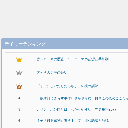
デイリーランキング
古代ローマの歴史 １ ローマの起源と共和制
方べきの定理の証明
「すでにしいだしたるさま」の現代語訳
4
『多摩川にさらす手作りさらさらに 何そこの児のここだ
5
カザン＝ハン国とは わかりやすい世界史用語2077
6
孟子『何必曰利』書き下し文・現代語訳と解説