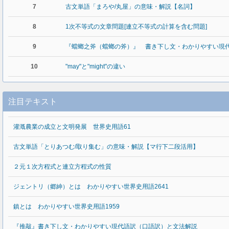
7
古文単語「まろや/丸屋」の意味・解説【名詞】
8
1次不等式の文章問題[連立不等式の計算を含む問題]
9
『蟷螂之斧（蟷螂の斧）』 書き下し文・わかりやすい現
10
"may"と"might"の違い
注目テキスト
灌漑農業の成立と文明発展 世界史用語61
古文単語「とりあつむ/取り集む」の意味・解説【マ行下二段活用】
２元１次方程式と連立方程式の性質
ジェントリ（郷紳）とは わかりやすい世界史用語2641
鎮とは わかりやすい世界史用語1959
『推敲』書き下し文・わかりやすい現代語訳（口語訳）と文法解説