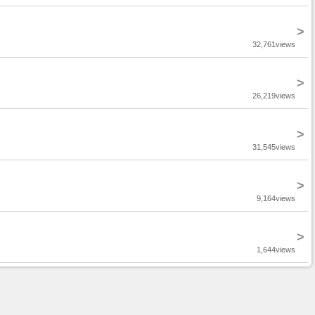
>
32,761views
>
26,219views
>
31,545views
>
9,164views
>
1,644views