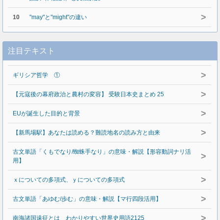
>
10
"may"と"might"の違い
注目テキスト
>
ギリシア哲学 ①
>
【元寇後の幕府政治と農村の変容】 受験日本史まとめ 25
>
EUが誕生した目的と背景
>
【新馬場駅】あなたは読める？難読地名の読み方と由来
古文単語「くもでなり/蜘蛛手なり」の意味・解説【形容動詞ナリ活
>
用】
>
ｘについての多項式、ｙについての多項式
>
古文単語「あゆむ/歩む」の意味・解説【マ行四段活用】
>
南海諸国遠征とは わかりやすい世界史用語2125