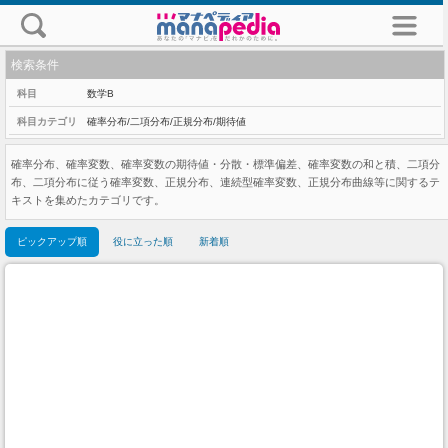
検索条件
科目
数学B
科目カテゴリ
確率分布/二項分布/正規分布/期待値
確率分布、確率変数、確率変数の期待値・分散・標準偏差、確率変数の和と積、二項分
布、二項分布に従う確率変数、正規分布、連続型確率変数、正規分布曲線等に関するテ
キストを集めたカテゴリです。
ピックアップ順
役に立った順
新着順