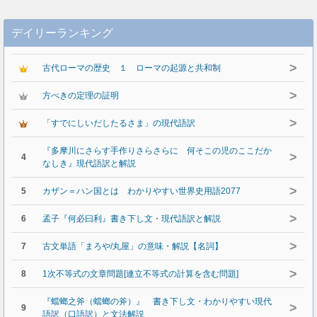
デイリーランキング
>
古代ローマの歴史 １ ローマの起源と共和制
>
方べきの定理の証明
>
「すでにしいだしたるさま」の現代語訳
『多摩川にさらす手作りさらさらに 何そこの児のここだか
>
4
なしき』現代語訳と解説
>
5
カザン＝ハン国とは わかりやすい世界史用語2077
>
6
孟子『何必曰利』書き下し文・現代語訳と解説
>
7
古文単語「まろや/丸屋」の意味・解説【名詞】
>
8
1次不等式の文章問題[連立不等式の計算を含む問題]
『蟷螂之斧（蟷螂の斧）』 書き下し文・わかりやすい現代
>
9
語訳（口語訳）と文法解説