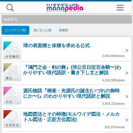
検索条件
ピックアップ順
役に立った順
新着順
球の表面積と体積を求める公式
>
2,842,844views
『鴻門之会・剣の舞』(沛公旦日従百余騎〜)わ
かりやすい現代語訳・書き下し文と解説
>
4,242,885views
源氏物語『桐壷・光源氏の誕生(いづれの御時
にか〜)』のわかりやすい現代語訳と解説
>
3,904,213views
地図図法とその特徴(モルワイデ図法・メルカ
トル図法・正距方位図法)
>
822,870views