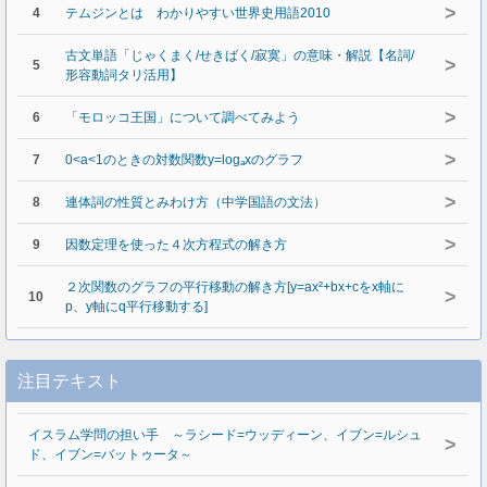
>
4
テムジンとは わかりやすい世界史用語2010
古文単語「じゃくまく/せきばく/寂寞」の意味・解説【名詞/
>
5
形容動詞タリ活用】
>
6
「モロッコ王国」について調べてみよう
>
7
0<a<1のときの対数関数y=logₐxのグラフ
>
8
連体詞の性質とみわけ方（中学国語の文法）
>
9
因数定理を使った４次方程式の解き方
２次関数のグラフの平行移動の解き方[y=ax²+bx+cをx軸に
>
10
p、y軸にq平行移動する]
注目テキスト
イスラム学問の担い手 ～ラシード=ウッディーン、イブン=ルシュ
>
ド、イブン=バットゥータ～