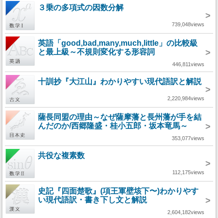
３乗の多項式の因数分解
>
739,048views
英語「good,bad,many,much,little」の比較級
と最上級～不規則変化する形容詞
>
446,811views
十訓抄『大江山』わかりやすい現代語訳と解説
>
2,220,984views
薩長同盟の理由～なぜ薩摩藩と長州藩が手を結
んだのか/西郷隆盛・桂小五郎・坂本竜馬～
>
353,077views
共役な複素数
>
112,175views
史記『四面楚歌』(項王軍壁垓下〜)わかりやす
い現代語訳・書き下し文と解説
>
2,604,182views