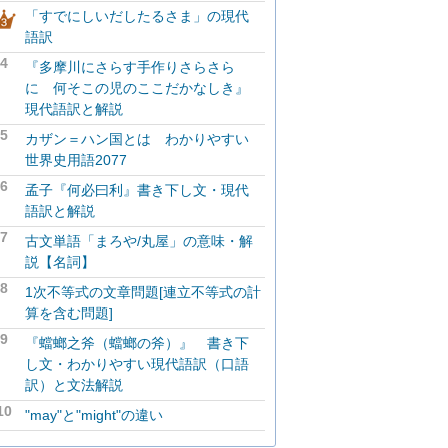
「すでにしいだしたるさま」の現代
語訳
4
『多摩川にさらす手作りさらさら
に 何そこの児のここだかなしき』
現代語訳と解説
5
カザン＝ハン国とは わかりやすい
世界史用語2077
6
孟子『何必曰利』書き下し文・現代
語訳と解説
7
古文単語「まろや/丸屋」の意味・解
説【名詞】
8
1次不等式の文章問題[連立不等式の計
算を含む問題]
9
『蟷螂之斧（蟷螂の斧）』 書き下
し文・わかりやすい現代語訳（口語
訳）と文法解説
10
"may"と"might"の違い