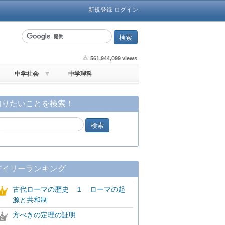
新規登録
ログイン
561,944,099 views
中学社会
中学理科
知りたいことを検索！
デイリーランキング
古代ローマの歴史 １ ローマの起
源と共和制
方べきの定理の証明