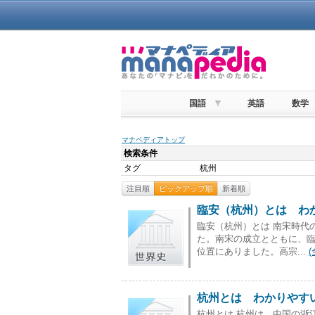
国語
英語
数学
マナペディアトップ
検索条件
タグ
杭州
注目順
ピックアップ順
新着順
臨安（杭州）とは わか
臨安（杭州）とは 南宋時代
た。南宋の成立とともに、
位置にありました。高宗...
杭州とは わかりやすい
杭州とは 杭州は、中国の浙