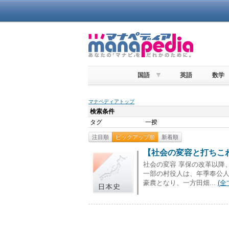
国語
英語
数学
マナペディアトップ
検索条件
タグ
一揆
注目順
ピックアップ順
新着順
【社会の変容と打ちこわ
社会の変容 享保の改革以降
一部の村役人は、年季奉公
豪農となり、一方田畑...
(全