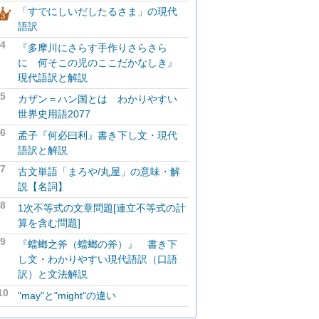
「すでにしいだしたるさま」の現代
語訳
4
『多摩川にさらす手作りさらさら
に 何そこの児のここだかなしき』
現代語訳と解説
5
カザン＝ハン国とは わかりやすい
世界史用語2077
6
孟子『何必曰利』書き下し文・現代
語訳と解説
7
古文単語「まろや/丸屋」の意味・解
説【名詞】
8
1次不等式の文章問題[連立不等式の計
算を含む問題]
9
『蟷螂之斧（蟷螂の斧）』 書き下
し文・わかりやすい現代語訳（口語
訳）と文法解説
10
"may"と"might"の違い