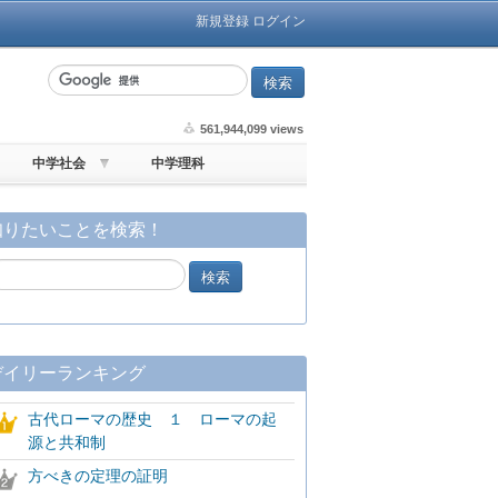
新規登録
ログイン
561,944,099 views
中学社会
中学理科
知りたいことを検索！
デイリーランキング
古代ローマの歴史 １ ローマの起
源と共和制
方べきの定理の証明