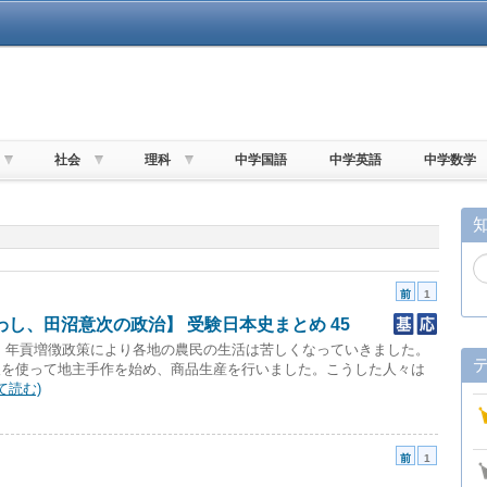
社会
理科
中学国語
中学英語
中学数学
前
1
し、田沼意次の政治】 受験日本史まとめ 45
、年貢増徴政策により各地の農民の生活は苦しくなっていきました。
人を使って地主手作を始め、商品生産を行いました。こうした人々は
て読む)
前
1