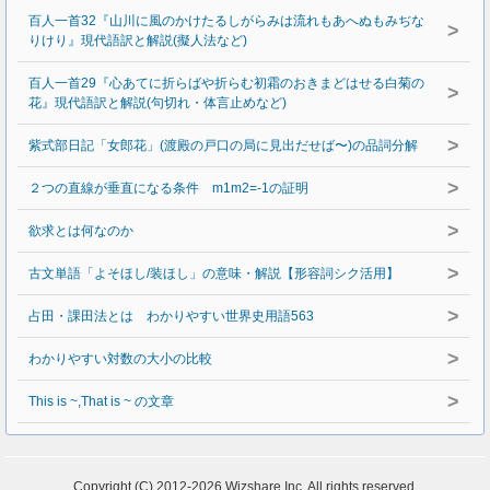
百人一首32『山川に風のかけたるしがらみは流れもあへぬもみぢな
>
りけり』現代語訳と解説(擬人法など)
百人一首29『心あてに折らばや折らむ初霜のおきまどはせる白菊の
>
花』現代語訳と解説(句切れ・体言止めなど)
>
紫式部日記「女郎花」(渡殿の戸口の局に見出だせば〜)の品詞分解
>
２つの直線が垂直になる条件 m1m2=-1の証明
>
欲求とは何なのか
>
古文単語「よそほし/装ほし」の意味・解説【形容詞シク活用】
>
占田・課田法とは わかりやすい世界史用語563
>
わかりやすい対数の大小の比較
>
This is ~,That is ~ の文章
Copyright (C) 2012-2026 Wizshare Inc. All rights reserved.