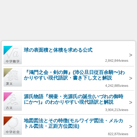
球の表面積と体積を求める公式
>
2,842,844views
『鴻門之会・剣の舞』(沛公旦日従百余騎〜)わ
かりやすい現代語訳・書き下し文と解説
>
4,242,885views
源氏物語『桐壷・光源氏の誕生(いづれの御時
にか〜)』のわかりやすい現代語訳と解説
>
3,904,213views
地図図法とその特徴(モルワイデ図法・メルカ
トル図法・正距方位図法)
>
822,870views