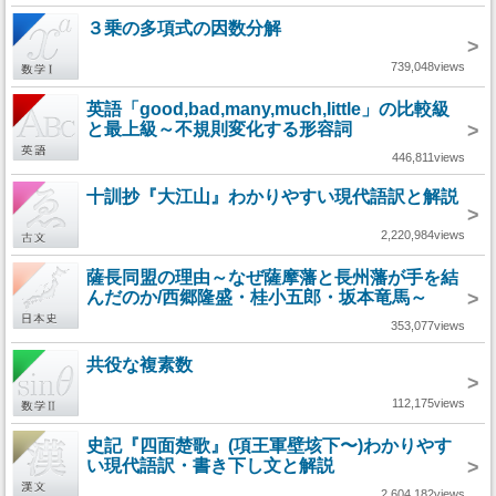
３乗の多項式の因数分解
>
739,048views
英語「good,bad,many,much,little」の比較級
と最上級～不規則変化する形容詞
>
446,811views
十訓抄『大江山』わかりやすい現代語訳と解説
>
2,220,984views
薩長同盟の理由～なぜ薩摩藩と長州藩が手を結
んだのか/西郷隆盛・桂小五郎・坂本竜馬～
>
353,077views
共役な複素数
>
112,175views
史記『四面楚歌』(項王軍壁垓下〜)わかりやす
い現代語訳・書き下し文と解説
>
2,604,182views