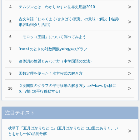
>
4
テムジンとは わかりやすい世界史用語2010
古文単語「じゃくまく/せきばく/寂寞」の意味・解説【名詞/
>
5
形容動詞タリ活用】
>
6
「モロッコ王国」について調べてみよう
>
7
0<a<1のときの対数関数y=logₐxのグラフ
>
8
連体詞の性質とみわけ方（中学国語の文法）
>
9
因数定理を使った４次方程式の解き方
２次関数のグラフの平行移動の解き方[y=ax²+bx+cをx軸に
>
10
p、y軸にq平行移動する]
注目テキスト
枕草子『五月ばかりなどに』(五月ばかりなどに山里にありく、い
>
とをかし〜)の品詞分解