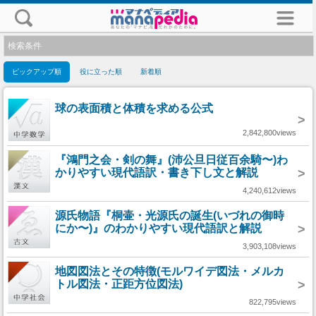
検索条件
ピックアップ順
役に立った順
新着順
球の表面積と体積を求める公式
>
2,842,800views
『鴻門之会・剣の舞』(沛公旦日従百余騎〜)わ
かりやすい現代語訳・書き下し文と解説
>
4,240,612views
源氏物語『桐壷・光源氏の誕生(いづれの御時
にか〜)』のわかりやすい現代語訳と解説
>
3,903,108views
地図図法とその特徴(モルワイデ図法・メルカ
トル図法・正距方位図法)
>
822,795views