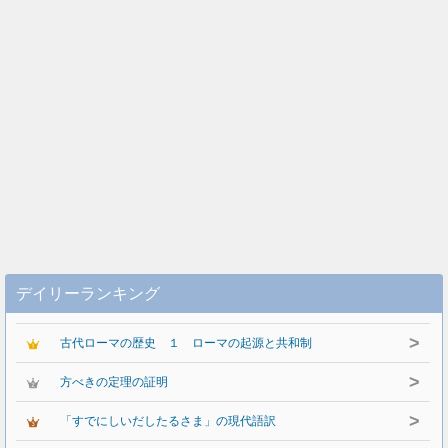
デイリーランキング
>
古代ローマの歴史 １ ローマの起源と共和制
>
方べきの定理の証明
>
「すでにしいだしたるさま」の現代語訳