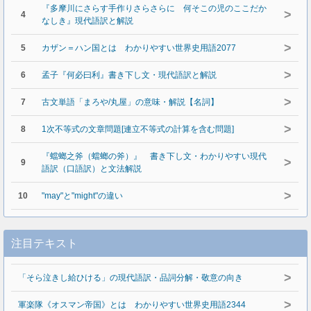
『多摩川にさらす手作りさらさらに 何そこの児のここだか
>
4
なしき』現代語訳と解説
>
5
カザン＝ハン国とは わかりやすい世界史用語2077
>
6
孟子『何必曰利』書き下し文・現代語訳と解説
>
7
古文単語「まろや/丸屋」の意味・解説【名詞】
>
8
1次不等式の文章問題[連立不等式の計算を含む問題]
『蟷螂之斧（蟷螂の斧）』 書き下し文・わかりやすい現代
>
9
語訳（口語訳）と文法解説
>
10
"may"と"might"の違い
注目テキスト
>
「そら泣きし給ひける」の現代語訳・品詞分解・敬意の向き
>
軍楽隊《オスマン帝国》とは わかりやすい世界史用語2344