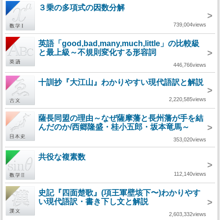
３乗の多項式の因数分解
>
739,004views
英語「good,bad,many,much,little」の比較級
と最上級～不規則変化する形容詞
>
446,766views
十訓抄『大江山』わかりやすい現代語訳と解説
>
2,220,585views
薩長同盟の理由～なぜ薩摩藩と長州藩が手を結
んだのか/西郷隆盛・桂小五郎・坂本竜馬～
>
353,020views
共役な複素数
>
112,140views
史記『四面楚歌』(項王軍壁垓下〜)わかりやす
い現代語訳・書き下し文と解説
>
2,603,332views