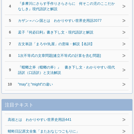
『多摩川にさらす手作りさらさらに 何そこの児のここだか
>
4
なしき』現代語訳と解説
>
5
カザン＝ハン国とは わかりやすい世界史用語2077
>
6
孟子『何必曰利』書き下し文・現代語訳と解説
>
7
古文単語「まろや/丸屋」の意味・解説【名詞】
>
8
1次不等式の文章問題[連立不等式の計算を含む問題]
『蟷螂之斧（蟷螂の斧）』 書き下し文・わかりやすい現代
>
9
語訳（口語訳）と文法解説
>
10
"may"と"might"の違い
注目テキスト
>
高祖とは わかりやすい世界史用語441
>
蜻蛉日記原文全集「またおなじつごもりに」