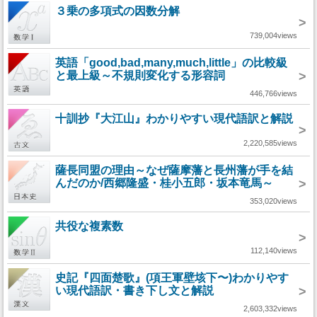
３乗の多項式の因数分解
>
739,004views
英語「good,bad,many,much,little」の比較級
と最上級～不規則変化する形容詞
>
446,766views
十訓抄『大江山』わかりやすい現代語訳と解説
>
2,220,585views
薩長同盟の理由～なぜ薩摩藩と長州藩が手を結
んだのか/西郷隆盛・桂小五郎・坂本竜馬～
>
353,020views
共役な複素数
>
112,140views
史記『四面楚歌』(項王軍壁垓下〜)わかりやす
い現代語訳・書き下し文と解説
>
2,603,332views