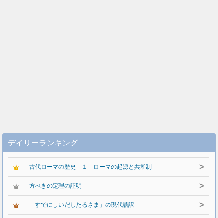
デイリーランキング
>
古代ローマの歴史 １ ローマの起源と共和制
>
方べきの定理の証明
>
「すでにしいだしたるさま」の現代語訳