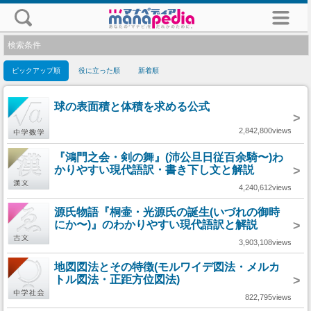
検索条件
ピックアップ順
役に立った順
新着順
球の表面積と体積を求める公式
>
2,842,800views
『鴻門之会・剣の舞』(沛公旦日従百余騎〜)わ
かりやすい現代語訳・書き下し文と解説
>
4,240,612views
源氏物語『桐壷・光源氏の誕生(いづれの御時
にか〜)』のわかりやすい現代語訳と解説
>
3,903,108views
地図図法とその特徴(モルワイデ図法・メルカ
トル図法・正距方位図法)
>
822,795views