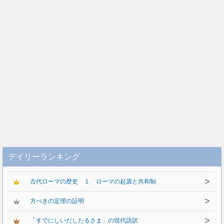
デイリーランキング
>
古代ローマの歴史 １ ローマの起源と共和制
>
方べきの定理の証明
>
「すでにしいだしたるさま」の現代語訳