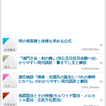
球の表面積と体積を求める公式
>
2,842,800views
『鴻門之会・剣の舞』(沛公旦日従百余騎〜)わ
かりやすい現代語訳・書き下し文と解説
>
4,240,612views
源氏物語『桐壷・光源氏の誕生(いづれの御時
にか〜)』のわかりやすい現代語訳と解説
>
3,903,108views
地図図法とその特徴(モルワイデ図法・メルカ
トル図法・正距方位図法)
>