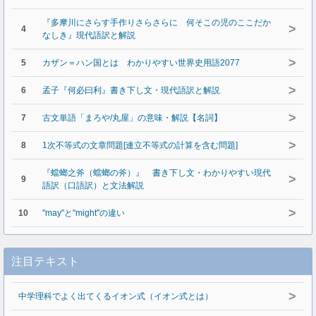
『多摩川にさらす手作りさらさらに 何そこの児のここだか
>
4
なしき』現代語訳と解説
>
5
カザン＝ハン国とは わかりやすい世界史用語2077
>
6
孟子『何必曰利』書き下し文・現代語訳と解説
>
7
古文単語「まろや/丸屋」の意味・解説【名詞】
>
8
1次不等式の文章問題[連立不等式の計算を含む問題]
『蟷螂之斧（蟷螂の斧）』 書き下し文・わかりやすい現代
>
9
語訳（口語訳）と文法解説
>
10
"may"と"might"の違い
注目テキスト
>
中学理科でよく出てくるイオン式（イオン式とは）