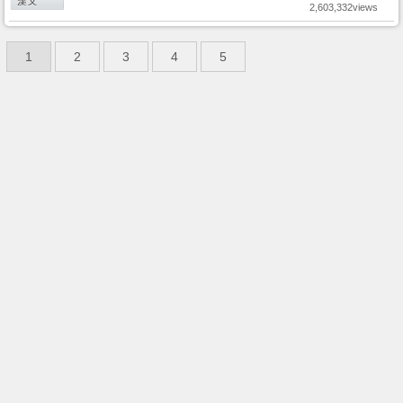
2,603,332views
1
2
3
4
5