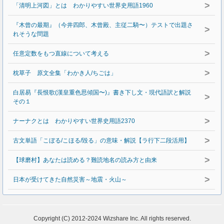
>
「清明上河図」とは わかりやすい世界史用語1960
『木曾の最期』（今井四郎、木曾殿、主従二騎〜）テストで出題さ
>
れそうな問題
>
任意定数をもつ直線について考える
>
枕草子 原文全集「わかき人/ちごは」
白居易『長恨歌(漢皇重色思傾国〜)』書き下し文・現代語訳と解説
>
その１
>
ナーナクとは わかりやすい世界史用語2370
>
古文単語「こぼる/こほる/毀る」の意味・解説【ラ行下二段活用】
>
【球磨村】あなたは読める？難読地名の読み方と由来
>
日本が受けてきた自然災害～地震・火山～
Copyright (C) 2012-2024 Wizshare Inc. All rights reserved.