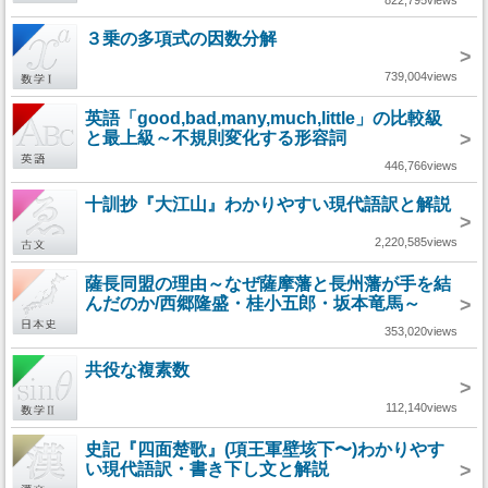
822,795views
３乗の多項式の因数分解
>
739,004views
英語「good,bad,many,much,little」の比較級
と最上級～不規則変化する形容詞
>
446,766views
十訓抄『大江山』わかりやすい現代語訳と解説
>
2,220,585views
薩長同盟の理由～なぜ薩摩藩と長州藩が手を結
んだのか/西郷隆盛・桂小五郎・坂本竜馬～
>
353,020views
共役な複素数
>
112,140views
史記『四面楚歌』(項王軍壁垓下〜)わかりやす
い現代語訳・書き下し文と解説
>