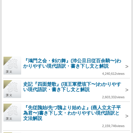
『鴻門之会・剣の舞』(沛公旦日従百余騎〜)わ
かりやすい現代語訳・書き下し文と解説
>
4,240,612views
史記『四面楚歌』(項王軍壁垓下〜)わかりやす
い現代語訳・書き下し文と解説
>
2,603,332views
『先従隗始/先づ隗より始めよ』(燕人立太子平
為君〜)書き下し文・わかりやすい現代語訳と
>
文法解説
2,159,746views