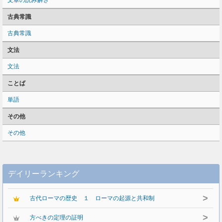
文章の読み解き
古典常識
古典常識
文法
文法
ことば
単語
その他
その他
デイリーランキング
>
古代ローマの歴史 １ ローマの起源と共和制
>
方べきの定理の証明