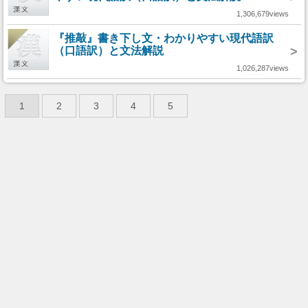
1,306,679views
『推敲』書き下し文・わかりやすい現代語訳
（口語訳）と文法解説
>
1,026,287views
1
2
3
4
5