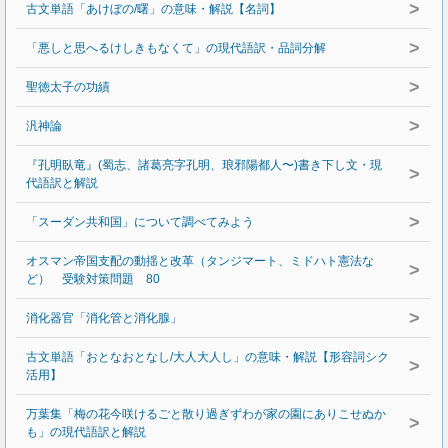
>
古文単語「あけぼの/曙」の意味・解説【名詞】
>
「悪しと思へるけしきもなくて」の現代語訳・品詞分解
>
聖徳太子の功績
>
汎神論
『孔明臥竜』(蜀志、諸葛亮字孔明、琅邪陽都人〜)書き下し文・現
>
代語訳と解説
>
「スーダン共和国」について調べてみよう
オスマン帝国支配の動揺と改革（タンジマート、ミドハト憲法な
>
ど） 受験対策問題 80
>
消化器官「消化管と消化腺」
古文単語「おとなおとなし/大人大人し」の意味・解説【形容詞シク
>
活用】
万葉集「梅の花今咲けるごと散り過ぎずわが家の園にありこせぬか
>
も」の現代語訳と解説