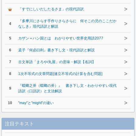
>
「すでにしいだしたるさま」の現代語訳
『多摩川にさらす手作りさらさらに 何そこの児のここだか
>
4
なしき』現代語訳と解説
>
5
カザン＝ハン国とは わかりやすい世界史用語2077
>
6
孟子『何必曰利』書き下し文・現代語訳と解説
>
7
古文単語「まろや/丸屋」の意味・解説【名詞】
>
8
1次不等式の文章問題[連立不等式の計算を含む問題]
『蟷螂之斧（蟷螂の斧）』 書き下し文・わかりやすい現代
>
9
語訳（口語訳）と文法解説
>
10
"may"と"might"の違い
注目テキスト