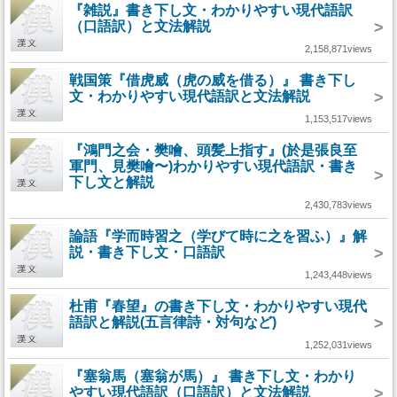
『雑説』書き下し文・わかりやすい現代語訳
（口語訳）と文法解説
>
2,158,871views
戦国策『借虎威（虎の威を借る）』 書き下し
文・わかりやすい現代語訳と文法解説
>
1,153,517views
『鴻門之会・樊噲、頭髪上指す』(於是張良至
軍門、見樊噲〜)わかりやすい現代語訳・書き
>
下し文と解説
2,430,783views
論語『学而時習之（学びて時に之を習ふ）』解
説・書き下し文・口語訳
>
1,243,448views
杜甫『春望』の書き下し文・わかりやすい現代
語訳と解説(五言律詩・対句など)
>
1,252,031views
『塞翁馬（塞翁が馬）』 書き下し文・わかり
やすい現代語訳（口語訳）と文法解説
>