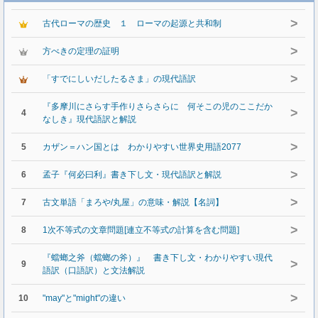
>
古代ローマの歴史 １ ローマの起源と共和制
>
方べきの定理の証明
>
「すでにしいだしたるさま」の現代語訳
『多摩川にさらす手作りさらさらに 何そこの児のここだか
>
4
なしき』現代語訳と解説
>
5
カザン＝ハン国とは わかりやすい世界史用語2077
>
6
孟子『何必曰利』書き下し文・現代語訳と解説
>
7
古文単語「まろや/丸屋」の意味・解説【名詞】
>
8
1次不等式の文章問題[連立不等式の計算を含む問題]
『蟷螂之斧（蟷螂の斧）』 書き下し文・わかりやすい現代
>
9
語訳（口語訳）と文法解説
>
10
"may"と"might"の違い