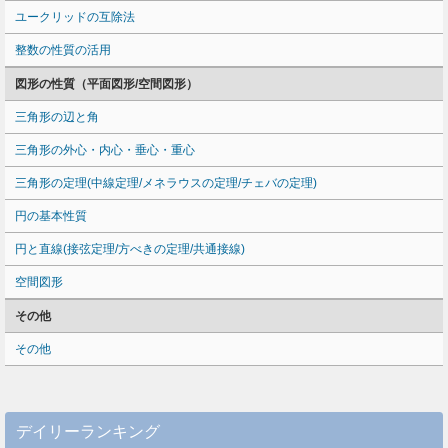
ユークリッドの互除法
整数の性質の活用
図形の性質（平面図形/空間図形）
三角形の辺と角
三角形の外心・内心・垂心・重心
三角形の定理(中線定理/メネラウスの定理/チェバの定理)
円の基本性質
円と直線(接弦定理/方べきの定理/共通接線)
空間図形
その他
その他
デイリーランキング