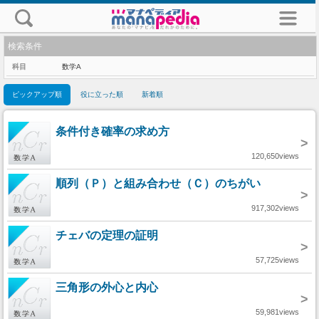
検索条件
科目
数学A
ピックアップ順
役に立った順
新着順
条件付き確率の求め方
>
120,650views
順列（Ｐ）と組み合わせ（Ｃ）のちがい
>
917,302views
チェバの定理の証明
>
57,725views
三角形の外心と内心
>
59,981views