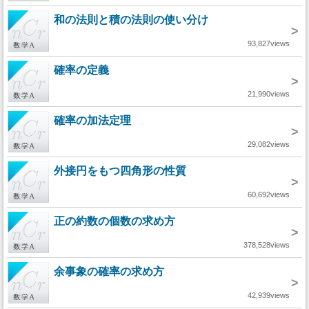
和の法則と積の法則の使い分け
>
93,827views
確率の定義
>
21,990views
確率の加法定理
>
29,082views
外接円をもつ四角形の性質
>
60,692views
正の約数の個数の求め方
>
378,528views
余事象の確率の求め方
>
42,939views