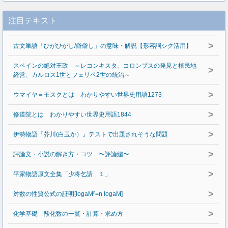
注目テキスト
>
古文単語「ひがひがし/僻僻し」の意味・解説【形容詞シク活用】
スペインの絶対王政 ～レコンキスタ、コロンブスの発見と植民地
>
経営、カルロス1世とフェリペ2世の統治～
>
ウマイヤ＝モスクとは わかりやすい世界史用語1273
>
修道院とは わかりやすい世界史用語1844
>
伊勢物語『芥川(白玉か）』テストで出題されそうな問題
>
評論文・小説の解き方・コツ 〜評論編〜
>
平家物語原文全集「少将乞請 １」
>
対数の性質公式の証明[logaMⁿ=n logaM]
>
化学基礎 酸化数の一覧・計算・求め方