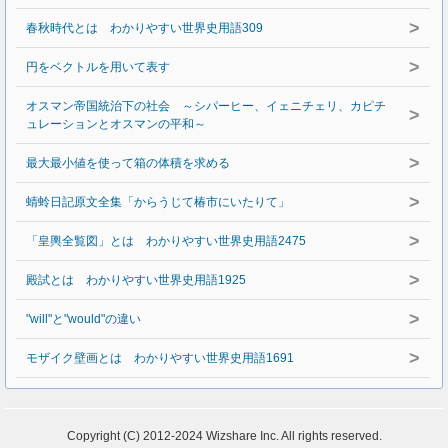
>
春秋時代とは わかりやすい世界史用語309
>
円をベクトルを用いて表す
オスマン帝国統治下の社会 ～シパーヒー、イェニチェリ、カピチ
>
ュレーションとオスマンの平和～
>
最大最小値を使って箱の体積を求める
>
蜻蛉日記原文全集「からうじて椿市にいたりて」
>
「皇輿全覧図」とは わかりやすい世界史用語2475
>
殿試とは わかりやすい世界史用語1925
>
"will"と"would"の違い
>
モザイク壁画とは わかりやすい世界史用語1691
Copyright (C) 2012-2024 Wizshare Inc. All rights reserved.