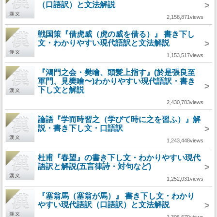
（口語訳）と文法解説
>
2,158,871views
戦国策『借虎威（虎の威を借る）』 書き下し
文・わかりやすい現代語訳と文法解説
>
1,153,517views
『鴻門之会・樊噲、頭髪上指す』(於是張良至
軍門、見樊噲〜)わかりやすい現代語訳・書き
>
下し文と解説
2,430,783views
論語『学而時習之（学びて時に之を習ふ）』解
説・書き下し文・口語訳
>
1,243,448views
杜甫『春望』の書き下し文・わかりやすい現代
語訳と解説(五言律詩・対句など)
>
1,252,031views
『塞翁馬（塞翁が馬）』 書き下し文・わかり
やすい現代語訳（口語訳）と文法解説
>