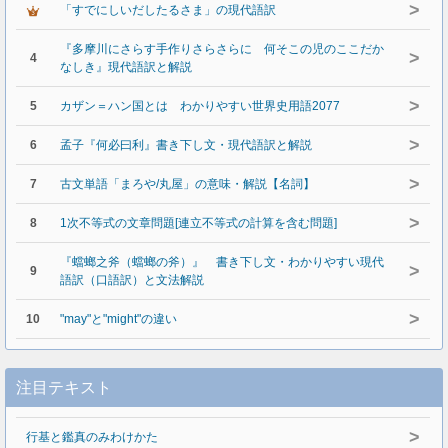
>
「すでにしいだしたるさま」の現代語訳
『多摩川にさらす手作りさらさらに 何そこの児のここだか
>
4
なしき』現代語訳と解説
>
5
カザン＝ハン国とは わかりやすい世界史用語2077
>
6
孟子『何必曰利』書き下し文・現代語訳と解説
>
7
古文単語「まろや/丸屋」の意味・解説【名詞】
>
8
1次不等式の文章問題[連立不等式の計算を含む問題]
『蟷螂之斧（蟷螂の斧）』 書き下し文・わかりやすい現代
>
9
語訳（口語訳）と文法解説
>
10
"may"と"might"の違い
注目テキスト
>
行基と鑑真のみわけかた