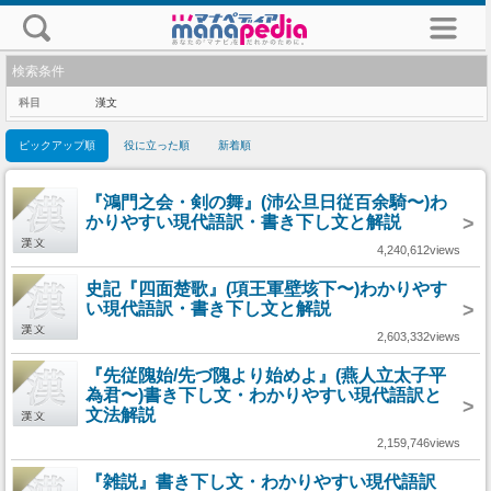
検索条件
科目
漢文
ピックアップ順
役に立った順
新着順
『鴻門之会・剣の舞』(沛公旦日従百余騎〜)わ
かりやすい現代語訳・書き下し文と解説
>
4,240,612views
史記『四面楚歌』(項王軍壁垓下〜)わかりやす
い現代語訳・書き下し文と解説
>
2,603,332views
『先従隗始/先づ隗より始めよ』(燕人立太子平
為君〜)書き下し文・わかりやすい現代語訳と
>
文法解説
2,159,746views
『雑説』書き下し文・わかりやすい現代語訳