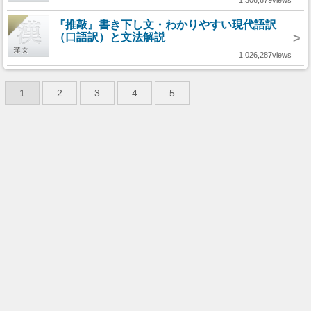
1,306,679views
『推敲』書き下し文・わかりやすい現代語訳
（口語訳）と文法解説
>
1,026,287views
1
2
3
4
5