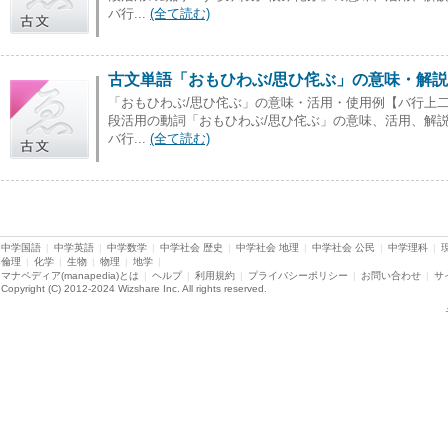
バ行...
(全て読む)
古文単語「おもひわぶ/思ひ侘ぶ」の意味・解
「おもひわぶ/思ひ侘ぶ」の意味・活用・使用例【バ行上
段活用の動詞「おもひわぶ/思ひ侘ぶ」の意味、活用、解説とそ
バ行...
(全て読む)
中学国語
|
中学英語
|
中学数学
|
中学社会 歴史
|
中学社会 地理
|
中学社会 公民
|
中学理科
|
倫理
|
化学
|
生物
|
物理
|
地学
|
マナペディア(manapedia)とは
|
ヘルプ
|
利用規約
|
プライバシーポリシー
|
お問い合わせ
|
サ
Copyright (C) 2012-2024 Wizshare Inc. All rights reserved.