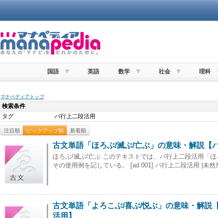
国語
英語
数学
社会
理科
マナペディアトップ
検索条件
タグ
バ行上二段活用
注目順
ピックアップ順
新着順
古文単語「ほろぶ/滅ぶ/亡ぶ」の意味・解説【
ほろぶ/滅ぶ/亡ぶ このテキストでは、バ行上二段活用「ほ
その使用例を記している。 [ad 001] バ行上二段活用 |未然形|
古文単語「よろこぶ/喜ぶ/悦ぶ」の意味・解説
活用】