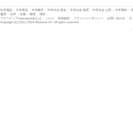
中学国語
|
中学英語
|
中学数学
|
中学社会 歴史
|
中学社会 地理
|
中学社会 公民
|
中学理科
|
倫理
|
化学
|
生物
|
物理
|
地学
|
マナペディア(manapedia)とは
|
ヘルプ
|
利用規約
|
プライバシーポリシー
|
お問い合わせ
|
サ
Copyright (C) 2012-2024 Wizshare Inc. All rights reserved.